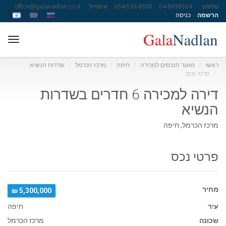
טלפון:
04-8699534
054-535-8830
אימייל:
office@galanadlan.co.il
הרשמה
כניסה
ggle
ation
ראשי
מאגר הנכסים למכירה
חיפה
מרכז הכרמל
שדרות הנשיא
פרטי נכס
דירה למכירה 6 חדרים בשדרות
הנשיא
מרכז הכרמל, חיפה
פרטי נכס
מחיר
5,300,000 ₪
עיר
חיפה
שכונה
מרכז הכרמל