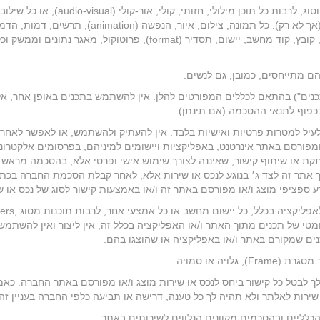
בתנאים אלה, המונח "תוכן", או "תכנים" כולל מידע מכל מין וסוג, לרבות כל תוכן מילולי, חזותי, קו
וכן עיצובם, עיבודם, עריכתם, הפצתם ודרך הצגתם, לרבות (אך לא רק): כל תמונה, צילום, איור, הנפשה (animation), תרש
דגימה (sample), סרטון, קובץ קולי וקובץ מוסיקלי; כל תוכנה, קובץ, קוד מחשב, יישום, תסדיר (format), פרוטוקול, מאגר נתוני
הם מתייחסים, כמובן, גם לנשים.
נים") בהתאם לכללים המפורטים להלן. אין להשתמש בתכנים באופן אחר, אל
פוף לתנאי ההסכמה (אם תינתן)
יל למטרות פרטיות ואישיות בלבד. אין להעתיק ולהשתמש, או לאפשר לאחר
פורסם באתר אינרטנט, באפליקציות ויישומים למיניהם, בפרסומים אלקטרוני
עתקת או שיתוף קישור, שאיננה לצורך שימוש אישי ופרטי אלא, בהסכמה מראש 
רך אתר זה לצד ג׳ בנוגע לנכס או שירות אלא, לאחר קבלת הסכמת החברה בכת
ספציפי מוצג ו/או מפורסם באתר זה ו/או באמצעות קישור לסוג של נכס או ש
אין להפעיל או לאפשר להפעיל ביחס לתכנים ובאתר וביחס
וטומטי של תכנים מתוך האתר ו/או האפליקציה בכלל זה, אין ליצור ואין להשתמש
ים שמקורם באתר ו/או באפליקציה או שהוצגו בהם.
יה או סמויה.
ך לבטל כל קישור ביחס לנכס או שירות מוצג ו/או מפורסם באתר החברה. כאמ
ירות לאלתר ולא תהיה לך כל טענה, דרישה או תביעה כלפי החברה בעניין זה.
כלליים ובהסכמים מקוונים הנלווים לשירותים באתר.