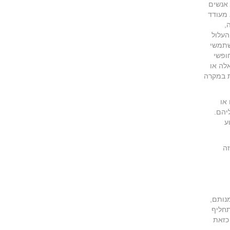
 אנשים
 מעודד
,
העלול
שתמשי
ופשי
לה או
ת במקרה
או
יהם.
ע
זה
נותם,
תחליף
 כזאת