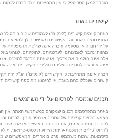
מובהר למען הסר ספק כי אין התחייבות מצד חברה לכמות או
קישורים באתר
באתר קיימים קישורים ('לינקים׳) לעמודים שונים ביחס להצג
מתפרסמים באתר זה. הקישורים מאפשרים לך למצוא תכני
על ידי חברה או מטעמה וחברה אינה שולטת או מפקחת עלי
מהווה ערובה לאמינותם, לעדכניותם, לחוקיותם, לנוהגי בע
אלה אינם הולמים את צרכיך, או שאתה מתנגד לתוכנם, או סב
אינה אחראית לתכנים שאליהם מוליכים הקישורים ואינה א
חברה איננה מתחייבת כי הקישורים ('לינקים׳) הנ״ל יהיו תק
קישורים שנכללו בהם בעבר, או להימנע מהוספת קישורים חד
תכנים שנמסרו לפרסום על ידי משתמשים
באתר מתפרסמים תכנים שמקורם במשתמשי האתר. אין החברה
הפוגע בזכויות קנייניות של אחרים או מפר אותן - לרבות זכויו
לקטינים ומזהה אותם, את פרטיהם האישיים או את מענם וד
סיסמאות, שמות משתמש ופרטים אחרים, המאפשרים שימוש ב