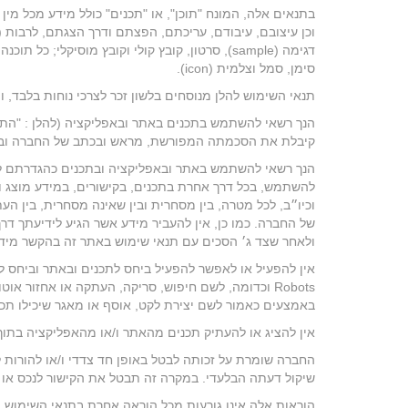
סימן, סמל וצלמית (icon).
תנאי השימוש להלן מנוסחים בלשון זכר לצרכי נוחות בלבד, ו
הנך רשאי להשתמש בתכנים באתר ובאפליקציה (להלן : "התכ
קיבלת את הסכמתה המפורשת, מראש ובכתב של החברה ובכ
הנך רשאי להשתמש באתר ובאפליקציה ובתכנים כהגדרתם לע
להשתמש, בכל דרך אחרת בתכנים, בקישורים, במידע מוצג ומ
וכיו״ב, לכל מטרה, בין מסחרית ובין שאינה מסחרית, בין ה
של החברה. כמו כן, אין להעביר מידע אשר הגיע לידיעתך ד
ולאחר שצד ג׳ הסכים עם תנאי שימוש באתר זה בהקשר מידע 
Robots וכדומה, לשם חיפוש, סריקה, העתקה או אחזור א
באמצעים כאמור לשם יצירת לקט, אוסף או מאגר שיכילו תכנ
אין להציג או להעתיק תכנים מהאתר ו/או מהאפליקציה בתוך מסגרת (Frame), גלו
החברה שומרת על זכותה לבטל באופן חד צדדי ו/או להורות ל
שיקול דעתה הבלעדי. במקרה זה תבטל את הקישור לנכס או ש
הוראות אלה אינן גורעות מכל הוראה אחרת בתנאי השימוש ה