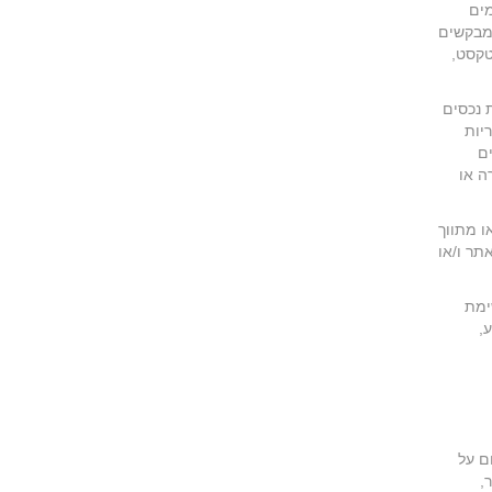
מים
המבקשים
טקסט,
 נכסים
יות
ם
ה או
ו מתווך
תר ו/או
ימת
הודיע,
ם על
,