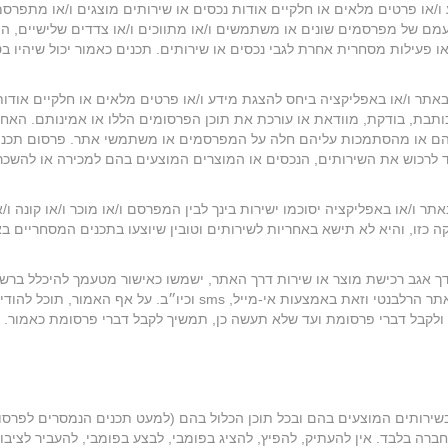
/או פרטים מלאים או חלקיים אודות נכסים או שירותים מוצגים ו/או מתפרס
מם של מפרסמים שונים או משתמשים ו/או מתווכים ו/או צדדים שלישיים, 
/או פעילות מסחרית אחרת לגבי נכסים או שירותים. תכנים כאמור יכול שיהיו ב
תר ו/או באפליקציה ביחס להצגת מידע ו/או פרטים מלאים או חלקיים אודות
ותבת, בודקת, מוודאת או עורכת את תוכן הפרסומים הללו או אמינותם. האחר
הם או מהסתמכות עליהם חלה על המפרסמים או משתמשי אתר. פרסום תכני
ד לרכוש את השירותים, הנכסים או המוצרים המוצעים בהם למכירה או להשכר
או באפליקציה יסוכמו ישירות בינך לבין המפרסם ו/או מוכר ו/או קונה ו/א
ה כזו, והיא לא תישא באחריות לשירותים וטובין שיוצעו בתכנים המסחריים בא
דך אגב רכישת מוצר או שירות דרך האתר, ישמשו כאישור מטעמך להיכלל ברש
מקבלי דבר פרסומת מטעם גופים מסחריים שונים לרבות האתר הרלבנטי וזאת באמצעות אי-מייל, sms וכיו״ב. על אף האמור, תוכל ל
 ולקבל דברי פרסומת ועד שלא תעשה כן, תמשיך לקבל דברי פרסומת כאמור.
כן בשירותים המוצעים בהם ובכל תוכן הכלול בהם (למעט תכנים הנמסרים לפרסו
ברה בלבד. אין להעתיק, להפיץ, להציג בפומבי, לבצע בפומבי, להעביר לציבור