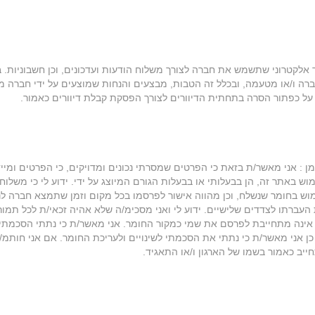
לקטרוני שתשמש את חברה לצורך משלוח הודעות ועדכונים, וכן חשבוניות. ב
רה ו/או מטעמה, ובכלל זה הטבות, מבצעים והנחות שמוצעים על ידי חברה 
 על כפתור הסרה בתחתית הדיוורים לצורך הפסקת קבלת דיוורים כאמור.
 : אני מאשר/ת בזאת כי הפרטים שמסרתי נכונים ומדויקים, כי הפרטים ומיי
באתר זה, הן בבעלותי או בבעלות הגורם המיוצג על ידי. ידוע לי כי משלוח
ימוש בחומר שנשלח, וכן מהווה אישור לפרסמו בכל מקום וזמן שתמצא חברה לנכ
עברתו לצדדים שלישיים. ידוע לי ואני מסכימ/ה שלא אהיה זכאי/ת לכל תמור
 אינה מתחייבת לפרסם את שמי כמקור החומר. אני מאשר/ת כי נתתי הסכמתי
 כן אני מאשר/ת כי נתתי את הסכמתי לשינויים ולעריכת החומר. אם אני חותמ
חייב כאמור בשמו של הארגון ו/או התאגיד.