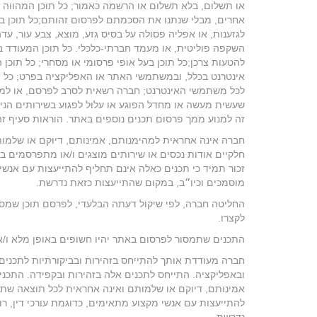
או תשלום, בלא תשלום או הרשמה כאמור; כל תוכן המהווה ל
אחרים, מבלי שנתנו את הסכמתם לפרסום זהותם;כל תוכן בעל או
לגזענות, או אפליה פסולה על בסיס גזע, מוצא, צבע עור, עדה,
השקפה פוליטית, או מעמד חברתי-כלכלי. כל תוכן המעודד בי
להטעות צרכן;כל תוכן בעל אופי פרסומי או מסחרי; כל תוכן
אינטרנט בכלל, ובמשתמשי האתר או האפליקציה בפרט; כל ת
לכל משתמשי האינטרנט; חברה רשאית לסרב לפרסם, או למח
שעשית מעשה או מחדל הפוגע או עלול לפגוע בשירותים הנ
זה למנוע ממך פרסום תכנים נוספים באתר. הוראות סעיף זה מ
חברה אינה אחראית למהימנותם, אמינותם, דיוקם או שלמו
חלקיים אודות נכסים או שירותים מוצגים ו/או מתפרסמים
זכור תמיד כי תכנים כאלה אינם תחליף להתייעצות עם אנשי מ
מוסמכים וכיו״ב, במקום שהתייעצות כזאת נדרשת.
החליטה חברה, לפי שיקול דעתה הבלעדי, לפרסם תוכן שמסרת
לקצרו.
התכנים שתמסור לפרסום באתר יהיו חשופים באופן מלא ו/א
חברה מעודדת אותך להתייחס בזהירות ובביקורתיות לתכנ
ובאפליקציה. התייחס לתכנים אלה בזהירות ובקפידה. התכנ
אמינותם, דיוקם או שלמותם ואינה אחראית לכל תוצאה שתי
להתייעצות עם אנשי מקצוע מתאימים, כדוגמת עורכי דין, רוא