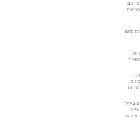
בין אם
זכויות
נים
גם בהם
יות
מסירת
וך,
ינים,
לרבות
ים באתר
שיים,
 ציפיות