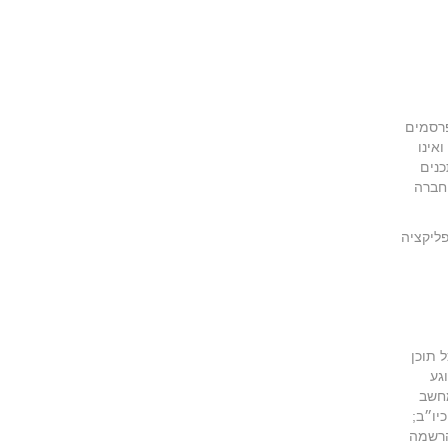
רסמים
אינו
כנים
 חברה
פליקציה
 תוכן
גע
מחשב
ועות כסוס-טרויאני, תולעים (Worms), ואנדלים (Vandals), יישומים מזיקים (Malicious Applications) וכיו״ב;
הרשמה