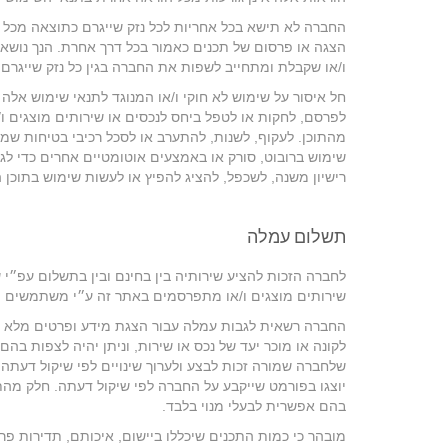
החברה לא תישא בכל אחריות לכל נזק שייגרם כתוצאה מכל ק
הצגה או פרסום של תכנים כאמור בכל דרך אחרת. הנך נושא 
ו/או שקבלת ומתחייב לשפות את החברה בגין כל נזק שייגרם
חל איסור על שימוש לא חוקי ו/או המנוגד לתנאי שימוש אלה 
לפרסם, לחקות או לטפל ביחס לנכסים או שירותים מוצגים ו/
מהתוכן. לעקוף, לשנות, להתערב או לסכל רכיבי בטיחות שמגי
שימוש ברובוט, סורק או באמצעים אוטומטיים אחרים כדי לגש
רישיון משנה, לשכפל, להציג להפיץ או לעשות שימוש בתוכן הז
תשלום עמלה
לחברה הזכות להציע שירותיה בין בחינם ובין בתשלום עפ״י
שירותים מוצגים ו/או מתפרסמים באתר זה ע״י משתמשים ו/א
החברה רשאית לגבות עמלה עבור הצגת מידע ופרטים מלא ו/א
לקונה או מוכר יעד של נכס או שירות, וניתן יהיה לצפות ב
שלחברה שמורה זכות לבצע ולערוך שינויים לפי שיקול דעתה ב
יוצגו בפורמט שייקבע על החברה לפי שיקול דעתה. חלק מהתכנ
בהם אפשרית לבעלי מנוי בלבד.
מובהר כי כמות התכנים שיכללו ביישום, איכותם, תדירות פרס