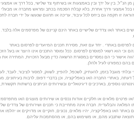
 מן הנ״ל, בין על ידך ובין באמצעות או בשיתוף צד שלישי, בכל דרך או אמצעי 
או בכל אמצעי ודרך אחרת, בלא קבלת הסכמה בכתב ומראש מחברה או מבעלי ה
וראה זו תקפה גם ביחס לכל עיבוד, עריכה או תרגום שנעשו על ידי חברה לתכ
ם באתר ו/או צדדים שלישיים באתר הינם קניינם של מפרסמים אלה בלבד. 
ם לפרסום באתרי . יחד עם זאת, מסירת תכנים המיועדים לפרסום באתר
ם וכי הוא רשאי למוסרם לפרסום. ככל ומוסר התכנים אינו היוצר או בעל הזכו
ווה אישור כי הם נמסרים במסגרת הרשאה כדין מבעל הזכויות, המתירה את 
 בהם כמפורט לעיל ולהלן.
בלתי מוגבל בזמן, להעתיק, לשכפל, להפיץ, לשווק, למסור לציבור, לעבד, לער
עתה, באתרי החברה ו/או באפליקציה, וכן בדברי דפוס, לרבות בעיתונים, מגז
אינטרנט נוספים, בארכיבים דיגיטאליים ובשירותים הניתנים ברשתות תקשורת, 
ו פרטים מלאים או חלקיים אודות נכסים או שירותים מוצגים ו/או מתפרסמ
ו המלאה והבלעדית. חברה אינה מתחייבת כי תכנים ושירותים של צדדים שלי
תר ו/או באפליקציה, יהיו מלאים, נכונים, חוקיים או מדויקים או יהלמו את
תוצאה שתנבע מהם, או משימוש בהם, או מהסתמכות עליהם.