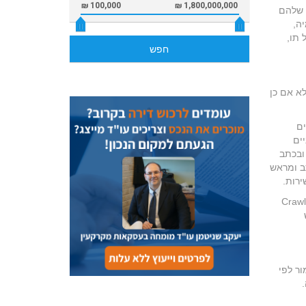
100,000 ₪
1,800,000,000 ₪
לי, אור-קולי (audio-visual), או כל שילוב שלהם
ים, דמות, הדמיה,
ם וממשק וכל תו,
חפש
א אם כן
ים
ים
ובכתב
ב ומראש
ירות.
 לאפליקציה בכלל, כל יישום מחשב או כל אמצעי אחר, לרבות תוכנות מסוג Crawlers,
ור לפי