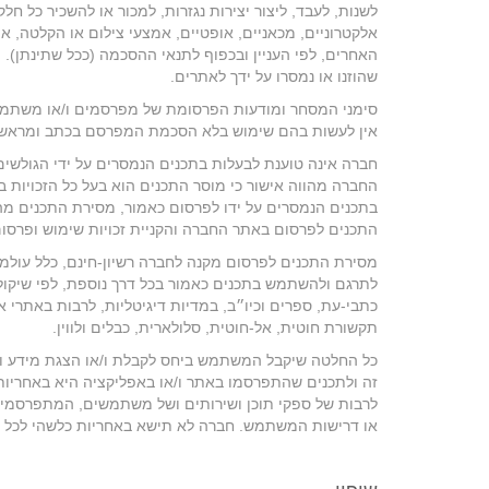
לשנות, לעבד, ליצור יצירות נגזרות, למכור או להשכיר כל חלק
אלקטרוניים, מכאניים, אופטיים, אמצעי צילום או הקלטה, 
האחרים, לפי העניין ובכפוף לתנאי ההסכמה (ככל שתינתן). ה
שהוזנו או נמסרו על ידך לאתרים.
סימני המסחר ומודעות הפרסומת של מפרסמים ו/או משתמשי
אין לעשות בהם שימוש בלא הסכמת המפרסם בכתב ומראש.
חברה אינה טוענת לבעלות בתכנים הנמסרים על ידי הגולשי
החברה מהווה אישור כי מוסר התכנים הוא בעל כל הזכויות בה
בתכנים הנמסרים על ידו לפרסום כאמור, מסירת התכנים מה
התכנים לפרסום באתר החברה והקניית זכויות שימוש ופרסום
מסירת התכנים לפרסום מקנה לחברה רשיון-חינם, כלל עולמי ו
לתרגם ולהשתמש בתכנים כאמור בכל דרך נוספת, לפי שיקול ד
כתבי-עת, ספרים וכיו״ב, במדיות דיגיטליות, לרבות באתרי 
תקשורת חוטית, אל-חוטית, סלולארית, כבלים ולווין.
כל החלטה שיקבל המשתמש ביחס לקבלת ו/או הצגת מידע ו/א
זה ולתכנים שהתפרסמו באתר ו/או באפליקציה היא באחריות
לרבות של ספקי תוכן ושירותים ושל משתמשים, המתפרסמים בא
או דרישות המשתמש. חברה לא תישא באחריות כלשהי לכל 