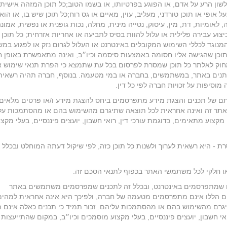
שון הרע על אדם, או הפוגע בפרטיותו, או בשמו הטוב;כל תוכן המזהה אישית
פי או תוכן טורדני, מעליב, עוין, מאיים או גס רוח;כל תוכן שיש בו, או הוא
 לאומיות, דת, מין, עיסוק, נטייה מינית, מחלה, נכות גופנית או נפשית, אמונה
צוע עבירה פלילית או עלול להוות בסיס לתביעה או אחריות אזרחית; כל תוכן 
 המנוגד לכללי השימוש המקובלים באינטרנט או העלול לגרום נזק או לפגוע במ
וכן שהגישה אליו חסומה באמצעות סיסמה וכיו״ב, ואינה מתאפשרת באופן ח
וק לאלתר כל תוכן שמסרת לפרסום בכל עת שתמצא כי הפרת תנאי שימוש א
יתנים באתר, במשתמשים, בחברה או במי מטעמה. בנוסף, חברה תהיה רשאי
וסיפות על זכויות חברה לפי כל דין.
תם של תכנים והצגת מידע מתפרסמים ביחס להצגת מידע ו/או פרטים מלאים 
 באתר זה ואינה אחראית לכל תוצאה שתיגרם מהשימוש בהם או מהסתמכות על
קצוע מתאימים, כדוגמת עורכי דין, רואי חשבון, יועצים פיננסיים, בעלי מקצו
 - היא רשאית לערוך ולשנות כל תוכן כזה, לפי שיקול דעתה המוחלט ובכלל 
ו חלקי לכל משתמשי האתר בכפוף לתנאי הסכם זה.
ים שמתפרסמים באינטרנט, ובכלל זה לתכנים שמפרסמים משתמשים באתר
ים הללו אינם מתפרסמים מטעמה של חברה, ולפיכך היא אינה אחראית למהימ
גרם מהשימוש בהם או מהסתמכות עליהם. זכור תמיד כי תכנים כאלה אינם 
י חשבון, יועצים פיננסיים, בעלי מקצוע מוסמכים וכיו״ב, במקום שהתייעצות