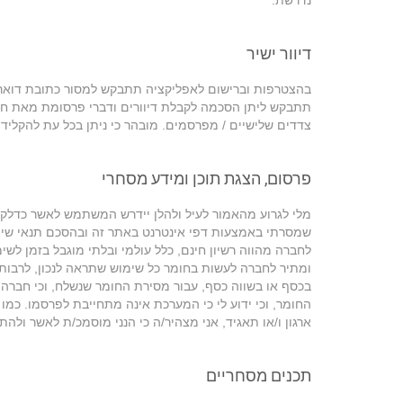
נדרשת.
דיוור ישיר
בהצטרפות וברישום לאפליקציה תתבקש למסור כתובת דואר א
תתבקש ליתן הסכמה לקבלת דיוורים ודברי פרסומת מאת חב
צדדים שלישיים / מפרסמים. מובהר כי ניתן בכל עת להקליד
פרסום, הצגת תוכן ומידע מסחרי
מלי לגרוע מהאמור לעיל ולהלן יידרש המשתמש לאשר כדלקמן
שמסרתי באמצעות דפי אינטרנט באתר זה ובהסכם תנאי שימוש 
לחברה מהווה רשיון חינם, כלל עולמי ובלתי מוגבל בזמן לש
ומתיר לחברה לעשות בחומר כל שימוש שתראה לנכון, לרבות ה
בכסף או בשווה כסף, עבור מסירת החומר שנשלח, וכי חברה
החומר, וכי ידוע לי כי המערכת אינה מתחייבת לפרסמו. כמו
ארגון ו/או תאגיד, אני מצהיר/ה כי הנני מוסמכ/ת לאשר ולהת
תכנים מסחריים