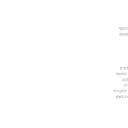
נוסף
מטעם
דעים
 החומר
ון,
ה,
 לחקירת
/ת בשם