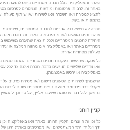
האתר והאפליקציה כולל תכנים מסחריים ביחס להצגת מידע ו
באתר זה. לרבות, פרסומות ומודעות, הנמסרים לפרסום מטע
להציע למכירה ו/או השכרה ו/או לשירות ו/או שיתוף פעולה ו
בתמונות או בקול.
חברה לא תישא בכל אחריות לתכנים המסחריים, שיפורסמו בא
או שירותים מוצגים ו/או מתפרסמים באתר זה. חברה אינה כ
היחידה לתכנים המסחריים ולכל תוצאה שתיגרם משימוש ב
מסחריים באתר ו/או באפליקציה אינו מהווה המלצה או עידו
פעילות מסחרית אחרת.
כל עסקה שתיעשה בעקבות תכנים מסחריים המתפרסמים באתר ו/
ו/או צדדים שלישיים הנוגעים בדבר. חברה איננה צד לכל עסק
באפליקציה או ירכשו באמצעותן.
הרשמתך לשירותים הטעונים רישום ו/או מסירת פרטים על י
בהמשך לכל דבר פרסומת שיועבר אלייך, על סירובך להמשיך
קניין רוחני
כל זכויות היוצרים והקניין הרוחני באתר ו/או באפליקציה ו
ידך ועל ידי יתר המשתמשים ו/או מפרסמים באתר) הינן של ח