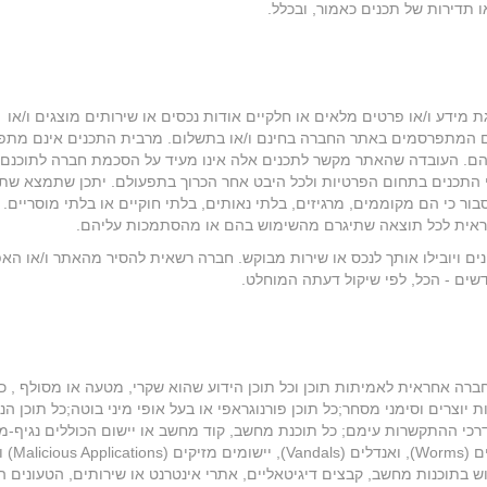
 תדירות של תכנים כאמור, ובכלל.
ת מידע ו/או פרטים מלאים או חלקיים אודות נכסים או שירותים מוצגים ו/או
ם המתפרסמים באתר החברה בחינם ו/או בתשלום. מרבית התכנים אינם מתפ
הם. העובדה שהאתר מקשר לתכנים אלה אינו מעיד על הסכמת חברה לתוכנם ו
לי התכנים בתחום הפרטיות ולכל היבט אחר הכרוך בתפעולם. יתכן שתמצא שת
ור כי הם מקוממים, מרגיזים, בלתי נאותים, בלתי חוקיים או בלתי מוסריים.
חראית לכל תוצאה שתיגרם מהשימוש בהם או מהסתמכות עליהם.
ינים ויובילו אותך לנכס או שירות מבוקש. חברה רשאית להסיר מהאתר ו/או הא
שים - הכל, לפי שיקול דעתה המוחלט.
 אחראית לאמיתות תוכן וכל תוכן הידוע שהוא שקרי, מטעה או מסולף , כל
ת יוצרים וסימני מסחר;כל תוכן פורנוגראפי או בעל אופי מיני בוטה;כל תוכן הנו
רכי ההתקשרות עימם; כל תוכנת מחשב, קוד מחשב או יישום הכוללים נגיף-
("וירוס"), לרבות תוכנות-עוינות היד
תוכנות מחשב, קבצים דיגיטאליים, אתרי אינטרנט או שירותים, הטעונים 