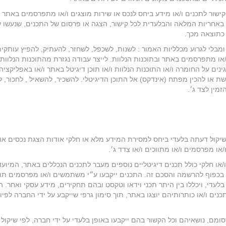
ישור לתכנים ו/או מידע ביחס לנכס או שירות מוצגים ו/או מתפרסמים באתר 
באחריות המלאה והבלעדית לכל קישור, הצגה או פרסום של התכנים, שנעשו ע
 כתוצאה מכך.
ומבלי לגרוע מכלליות האמור : לשנות, לשכפל, לשחזר, להעתיק, להפיץ עותקים
או מתפרסמים באתר ובתוכנות הנלוות. לייצר עבודה נגזרת מהתוכנות הנלוות 
נים על החומרה ו/או התוכנות הנלוות ו/או תוכן דיגיטל באתר ו/או באפליקציה
ת או להכין מפתח (אינדקס) אל התוכן הדיגיטלי. להשכיר, להשאיל , לחכור, 
מין לצד ג׳.
 שיקול דעתה בלעדי ביחס למסירת המידע מלא או חלקי אודות הצגת נכסים או
ו מפרסמים ו/או מתווכים ו/או צדד ג׳.
ו חלקי כולל תכנים דיגיטליים נוספים מעבר לתכנים הנכללים באתר, המיועד
הם בכפוף להרשמה והסכם זה. התכנים ייקבעו ע״י משתמשים ו/או מפרסמים תו
לעדי, ויכללו בין היתר תכני וידאו וטקסט ובהם תחקירים, מידע עסקי ואחר. 
ים ו/או כותרותיהם יוצגו באתר, תוך סימון גרפי שייקבע על ידי החברה לפיו
ומם, נושאיהם וכל הקשור בהם ייקבעו באופן בלעדי על ידי חברה, לפי שיקול