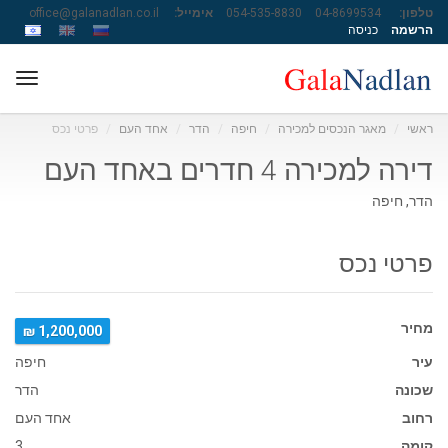
טלפון:
04-8699534
054-535-8830
אימייל:
office@galanadlan.co.il
הרשמה
כניסה
ggle
ation
ראשי
מאגר הנכסים למכירה
חיפה
הדר
אחד העם
פרטי נכס
דירה למכירה 4 חדרים באחד העם
הדר, חיפה
פרטי נכס
מחיר
1,200,000 ₪
עיר
חיפה
שכונה
הדר
רחוב
אחד העם
קומה
3