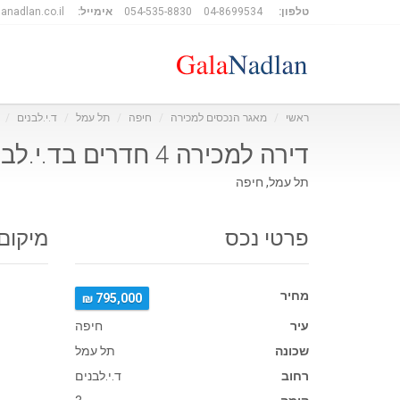
טלפון:
04-8699534
054-535-8830
אימייל:
anadlan.co.il
ראשי
מאגר הנכסים למכירה
חיפה
תל עמל
ד.י.לבנים
דירה למכירה 4 חדרים בד.י.לבנים
תל עמל, חיפה
פרטי נכס
מיקום
מחיר
795,000 ₪
עיר
חיפה
שכונה
תל עמל
רחוב
ד.י.לבנים