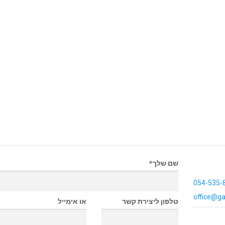
שם שלך
*
054-535-
office@ga
טלפון ליצירת קשר
או אימייל