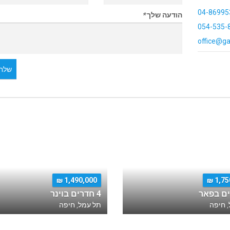
04-86995
הודעה שלך
*
054-535-
office@ga
שלח 
1,490,000 ₪
1,750
4 חדרים בוינר
 חיפה
תל עמל, חיפה