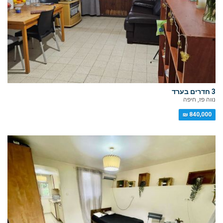
3 חדרים בערד
נווה פז, חיפה
840,000 ₪