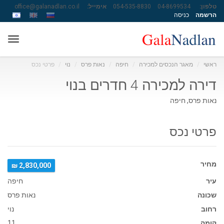
טלפון:
04-8699534
054-535-8830
אימייל:
office@galanadlan.co.il
הרשמה
כניסה
ggle
ation
ראשי
מאגר הנכסים למכירה
חיפה
נאות פרס
נוי
פרטי נכס
דירה למכירה 4 חדרים בנוי
נאות פרס, חיפה
פרטי נכס
מחיר
2,830,000 ₪
עיר
חיפה
שכונה
נאות פרס
רחוב
נוי
קומה
11