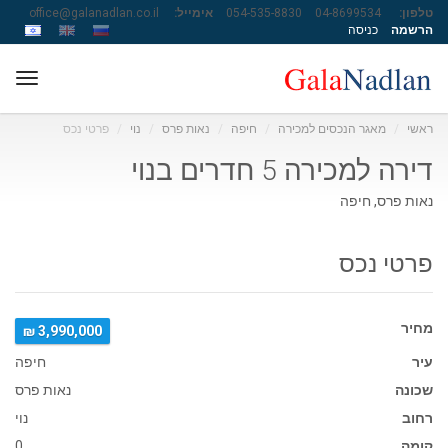
טלפון:
04-8699534
054-535-8830
אימייל:
office@galanadlan.co.il
הרשמה
כניסה
ggle
ation
ראשי
מאגר הנכסים למכירה
חיפה
נאות פרס
נוי
פרטי נכס
דירה למכירה 5 חדרים בנוי
נאות פרס, חיפה
פרטי נכס
מחיר
3,990,000 ₪
עיר
חיפה
שכונה
נאות פרס
רחוב
נוי
קומה
0