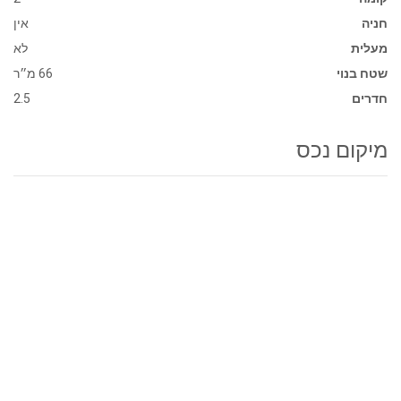
חניה
אין
מעלית
לא
שטח בנוי
66 מ״ר
חדרים
2.5
מיקום נכס