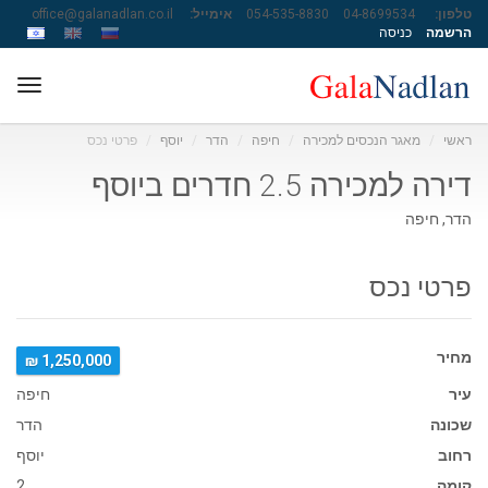
טלפון:
04-8699534
054-535-8830
אימייל:
office@galanadlan.co.il
הרשמה
כניסה
ggle
ation
ראשי
מאגר הנכסים למכירה
חיפה
הדר
יוסף
פרטי נכס
דירה למכירה 2.5 חדרים ביוסף
הדר, חיפה
פרטי נכס
מחיר
1,250,000 ₪
עיר
חיפה
שכונה
הדר
רחוב
יוסף
קומה
2