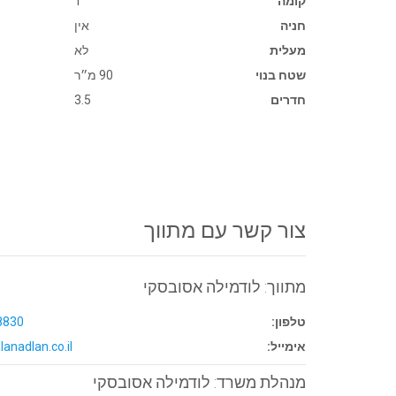
קומה
1
חניה
אין
מעלית
לא
שטח בנוי
90 מ״ר
חדרים
3.5
צור קשר עם מתווך
מתווך: לודמילה אסובסקי
טלפון:
8830
אימייל:
lanadlan.co.il
מנהלת משרד: לודמילה אסובסקי