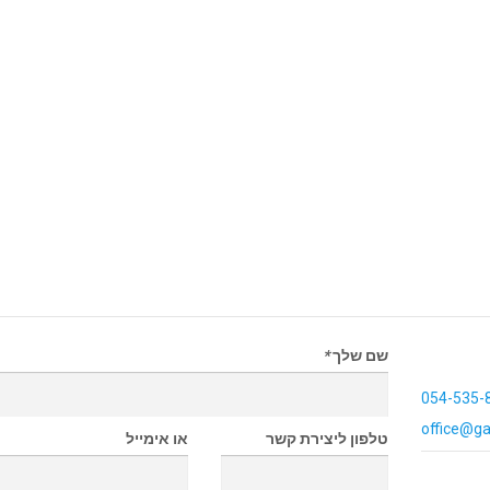
שם שלך
*
054-535-
office@ga
טלפון ליצירת קשר
או אימייל