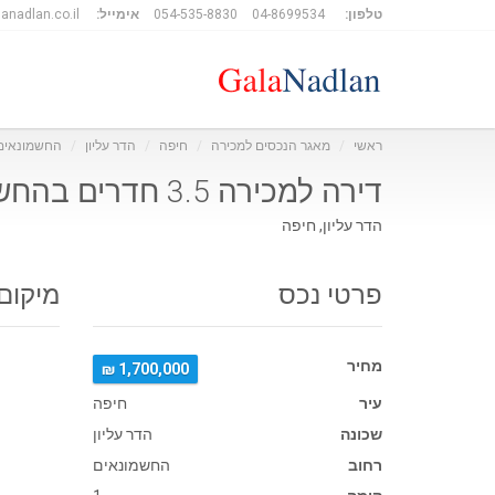
טלפון:
04-8699534
054-535-8830
אימייל:
anadlan.co.il
ראשי
מאגר הנכסים למכירה
חיפה
הדר עליון
החשמונאים
דירה למכירה 3.5 חדרים בהחשמונאים
הדר עליון, חיפה
פרטי נכס
מיקום
מחיר
1,700,000 ₪
עיר
חיפה
שכונה
הדר עליון
רחוב
החשמונאים