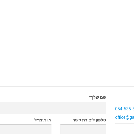
שם שלך
*
054-535-
office@ga
טלפון ליצירת קשר
או אימייל