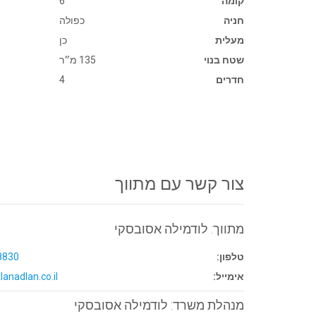
קומה
6
חניה
כפולה
מעלית
כן
שטח בנוי
135 מ״ר
חדרים
4
צור קשר עם מתווך
מתווך: לודמילה אסובסקי
טלפון:
8830
אימייל:
lanadlan.co.il
מנהלת משרד: לודמילה אסובסקי