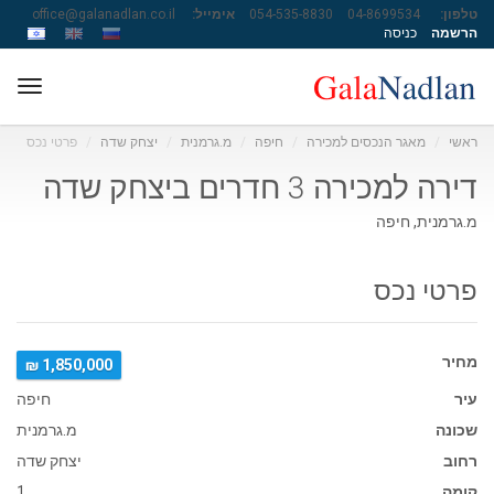
טלפון:
04-8699534
054-535-8830
אימייל:
office@galanadlan.co.il
הרשמה
כניסה
ggle
ation
ראשי
מאגר הנכסים למכירה
חיפה
מ.גרמנית
יצחק שדה
פרטי נכס
דירה למכירה 3 חדרים ביצחק שדה
מ.גרמנית, חיפה
פרטי נכס
מחיר
1,850,000 ₪
עיר
חיפה
שכונה
מ.גרמנית
רחוב
יצחק שדה
קומה
1