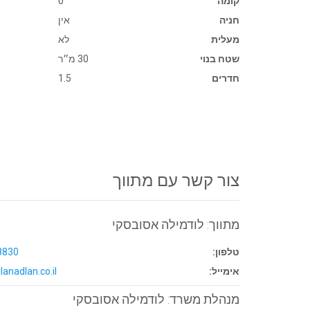
קומה
0
חניה
אין
מעלית
לא
שטח בנוי
30 מ״ר
חדרים
1.5
צור קשר עם מתווך
מתווך: לודמילה אסובסקי
טלפון:
8830
אימייל:
lanadlan.co.il
מנהלת משרד: לודמילה אסובסקי