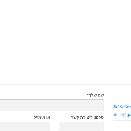
שם שלך
*
054-535-
office@ga
טלפון ליצירת קשר
או אימייל