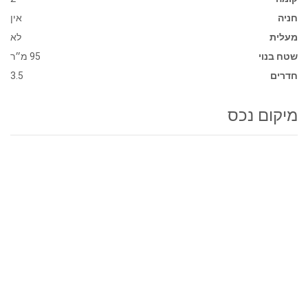
חניה
אין
מעלית
לא
שטח בנוי
95 מ״ר
חדרים
3.5
מיקום נכס