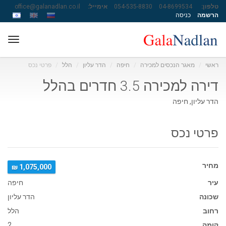
טלפון:
04-8699534
054-535-8830
אימייל:
office@galanadlan.co.il
הרשמה
כניסה
ggle
ation
ראשי
מאגר הנכסים למכירה
חיפה
הדר עליון
הלל
פרטי נכס
דירה למכירה 3.5 חדרים בהלל
הדר עליון, חיפה
פרטי נכס
מחיר
1,075,000 ₪
עיר
חיפה
שכונה
הדר עליון
רחוב
הלל
קומה
2