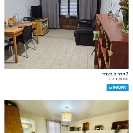
3 חדרים בערד
נווה פז, חיפה
840,000 ₪