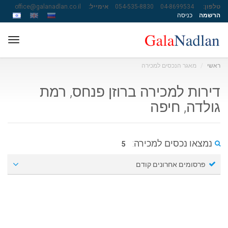
טלפון:
04-8699534
054-535-8830
אימייל:
office@galanadlan.co.il
הרשמה
כניסה
ggle
ation
ראשי
מאגר הנכסים למכירה
דירות למכירה ברוזן פנחס, רמת
גולדה, חיפה
נמצאו נכסים למכירה:
5
פרסומים אחרונים קודם