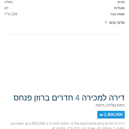
חניה:
כפולה
מעלית:
לא
שטח בנוי:
220 מ״ר
פרטי נכס
דירה למכירה 4 חדרים ברוזן פנחס
רמת גולדה, חיפה
2,800,000 ₪
דירה 4 חדרים ברוזן פנחס (רמת גולדה, חיפה) למכירה ב-2,800,000 ₪. מאפיינים:
קומה: 1, מעלית: לא, שטח בנוי: 101 מ״ר, חדרים: 4